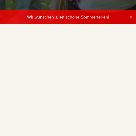
Wir wünschen allen schöne Sommerferien!
✕
Liebe Kolleginnen und Kollegen, dieser Antrag gilt für alle
Formationen ab 5 Teilnehmern*innen, ihr könnt ihn aber auch
schon ab 4 Teilnehmer*innen (z.B. Vokalensemble) benutzen.
Bitte beachtet, dass auch diese Formationen „
förderungswürdig
“
(VBSM) sein können. Wenn das auf das beantragte Ensemble
zutrifft, dann tragt es bitte unter Bemerkungen ein und schreibt
dort auch das Werk (mit allen geforderten Angaben) hinein, dass
die Förderrichtlinien erfüllt.
Fächerübergreifende Ensembles werden bevorzugt behandelt!
Richtlinien Kammermusik
(VBSM)