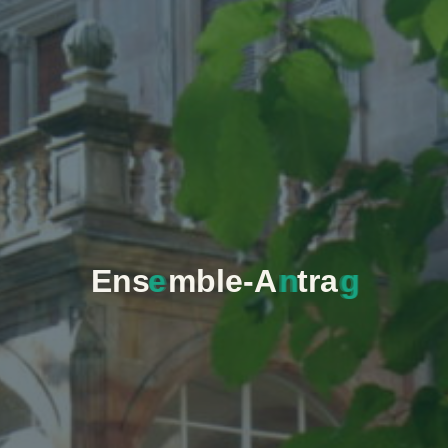
E
n
s
e
m
b
l
e
-
A
n
t
r
a
g