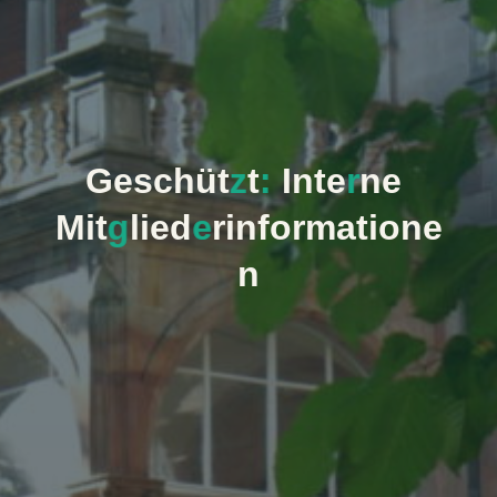
G
e
s
c
h
ü
t
z
t
:
I
n
t
e
r
n
e
M
i
t
g
l
i
e
d
e
r
i
n
f
o
r
m
a
t
i
o
n
e
n