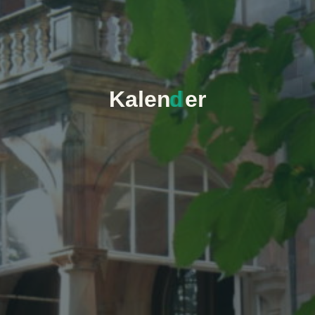
K
a
l
e
n
d
e
r