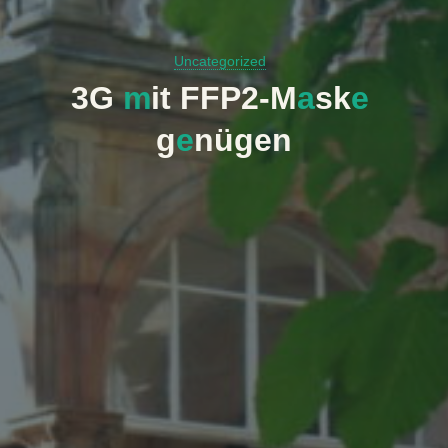
Uncategorized
3
G
m
i
t
F
F
P
2
-
M
a
s
k
e
g
e
n
ü
g
e
n