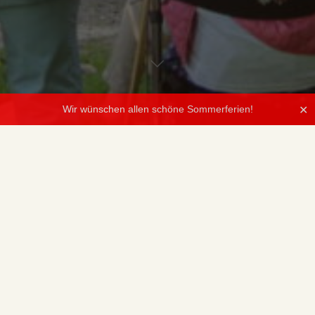
Wir wünschen allen schöne Sommerferien!
✕
Augenblicklich ist das Wetter beständniger als die „aktuellen“
Coronavorgaben.
Seit dem 16. November 2021 muss jeder, der die Musikschule
Lindau und deren Außenstellen betreten möchte, (mindestens)
eine FFP2-Maske ordnungsgemäß tragen und nachweislich
geimpft, genesen oder negativ getestet sein.
Als Test gelten: Schnelltests (nicht älter als 24h) oder PCR-Tests
(nicht älter als 48h). Bitte zeigen Sie eines der 3G VOR
Unterrichtsbeginn der Lehrkraft oder dem Sekretariat.