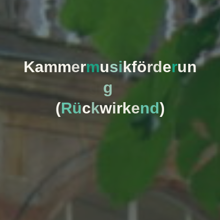
K
a
m
m
e
r
m
u
s
i
k
f
ö
r
d
e
r
u
n
g
(
R
ü
c
k
w
i
r
k
e
n
d
)