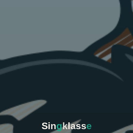
S
i
n
g
k
l
a
s
s
e